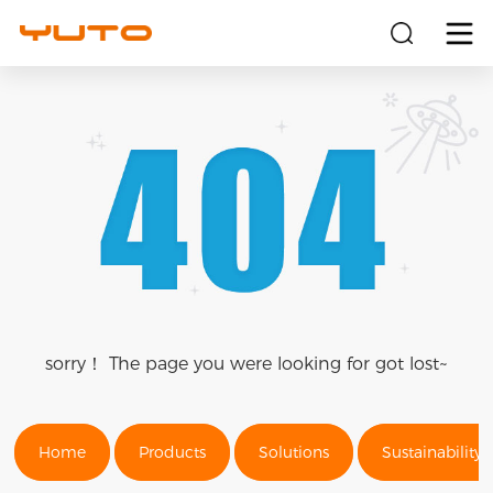
关于
产品
解决方案
可持续
sorry！ The page you were looking for got lost~
投资者
新闻
Home
Products
Solutions
Sustainability